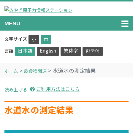
Skip
to
content
みやぎ原子力情報ステーション
原子力に関する情報を正確に分かりやすくお伝えします。
MENU
文字サイズ
小
中
日本語
English
繁体字
한국어
言語
水道水の測定結果
ホーム
飲食物関連
ご利用方法はこちら
読み上げる
水道水の測定結果