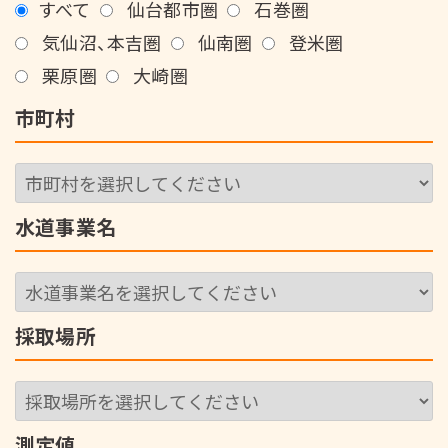
すべて
仙台都市圏
石巻圏
気仙沼、本吉圏
仙南圏
登米圏
栗原圏
大崎圏
市町村
水道事業名
採取場所
測定値