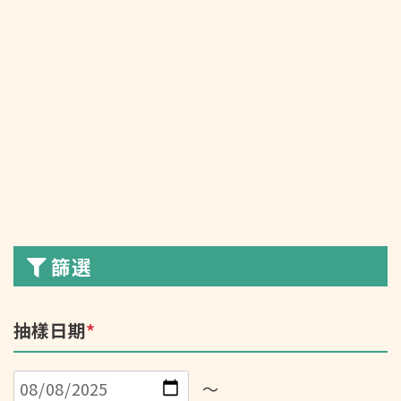
篩選
抽樣日期
*
～