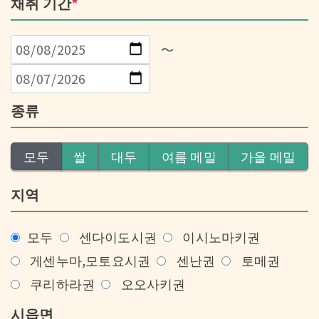
채취 기간
*
～
종류
모두
쌀
대두
여름 메밀
가을 메밀
지역
모두
센다이도시권
이시노마키권
게센누마,모토요시권
센난권
토메권
쿠리하라권
오오사키권
시읍면