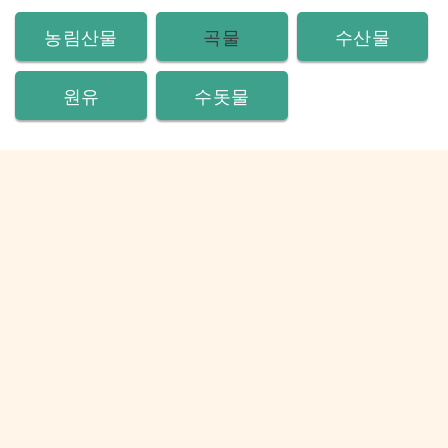
농림산물
곡물
수산물
원유
수돗물