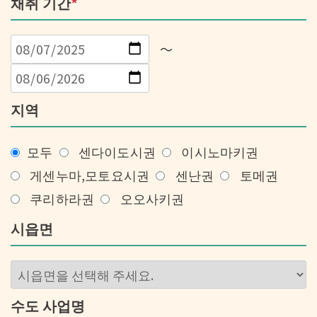
채취 기간
*
～
지역
모두
센다이도시권
이시노마키권
게센누마,모토요시권
센난권
토메권
쿠리하라권
오오사키권
시읍면
수도 사업명