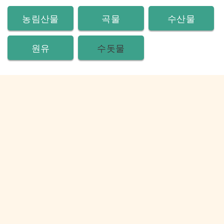
농림산물
곡물
수산물
원유
수돗물