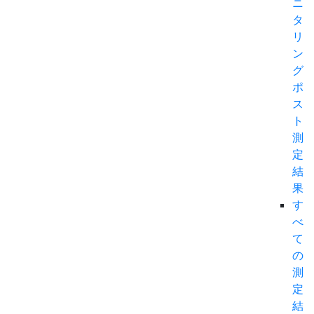
ニ
タ
リ
ン
グ
ポ
ス
ト
測
定
結
果
す
べ
て
の
測
定
結