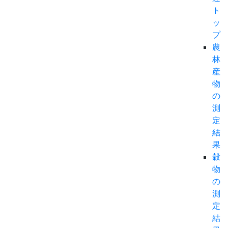
ト
ッ
プ
農
林
産
物
の
測
定
結
果
穀
物
の
測
定
結