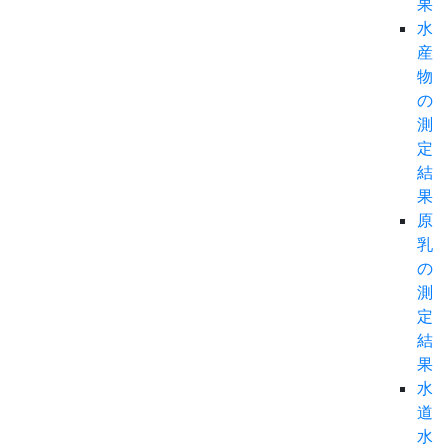
果
水
産
物
の
測
定
結
果
原
乳
の
測
定
結
果
水
道
水