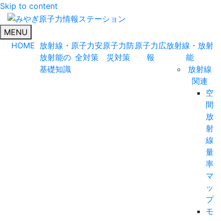
Skip to content
みやぎ原子力情報ステーション
原子力に関する情報を正確に分かりやすくお伝えします。
MENU
HOME
放射線・
原子力安
原子力防
原子力広
放射線・放射
放射能の
全対策
災対策
報
能
基礎知識
放射線
関連
空
間
放
射
線
量
率
マ
ッ
プ
モ