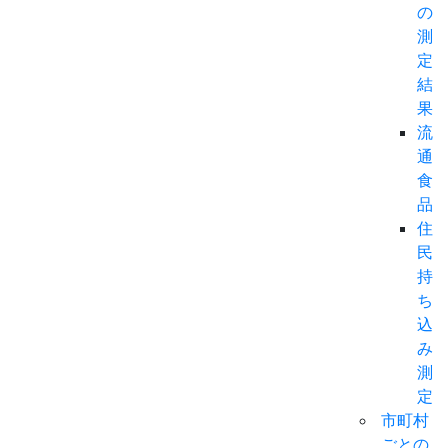
の
測
定
結
果
流
通
食
品
住
民
持
ち
込
み
測
定
市町村
ごとの