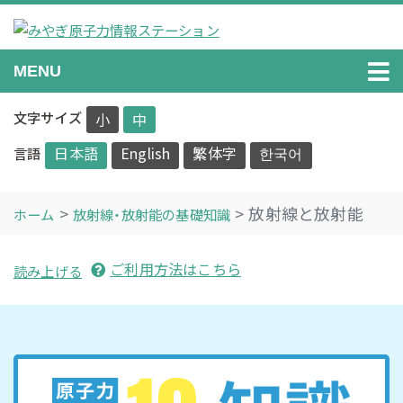
Skip
to
content
みやぎ原子力情報ステーション
原子力に関する情報を正確に分かりやすくお伝えします。
MENU
文字サイズ
小
中
日本語
English
繁体字
한국어
言語
放射線と放射能
ホーム
放射線・放射能の基礎知識
ご利用方法はこちら
読み上げる