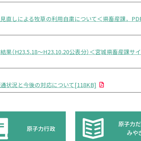
見直しによる牧草の利用自粛について＜県畜産課，PD
（H23.5.18～H23.10.20公表分）＜宮城県畜産課サ
通状況と今後の対応について[118KB]
原子力
原子力行政
みや