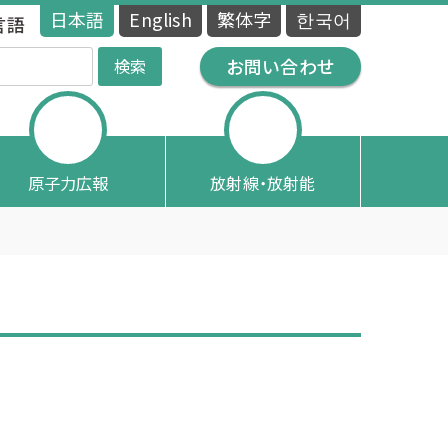
日本語
English
繁体字
한국어
言語
お問い合わせ
原子力広報
放射線・放射能