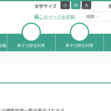
小
中
大
文字サイズ
検
伝えします。
このページを印刷
索:
知識
原子力安全対策
原子力防災対策
との検索結果一覧が表示されます。