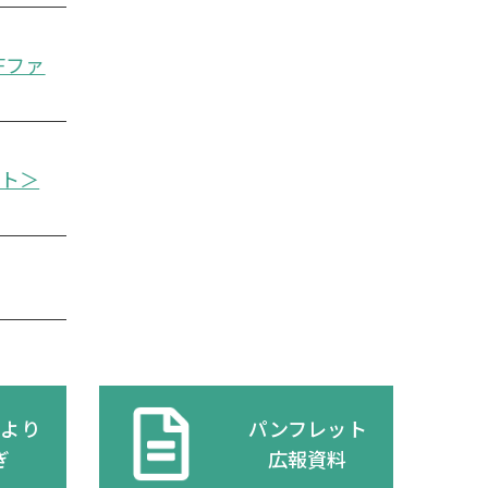
Fファ
イト＞
だより
パンフレット
ぎ
広報資料