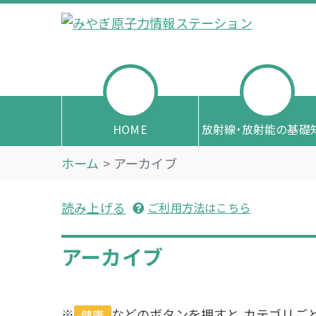
Skip
to
みやぎ原子力情報ステーション
原子力に関する情報を正確に分かりやすくお
content
HOME
放射線・放射能の基礎
ホーム
アーカイブ
読み上げる
ご利用方法はこちら
アーカイブ
※
などのボタンを押すと,カテゴリご
健康