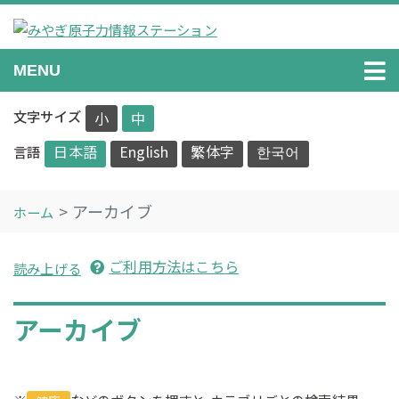
Skip
to
content
みやぎ原子力情報ステーション
原子力に関する情報を正確に分かりやすくお伝えします。
MENU
文字サイズ
小
中
日本語
English
繁体字
한국어
言語
アーカイブ
ホーム
ご利用方法はこちら
読み上げる
アーカイブ