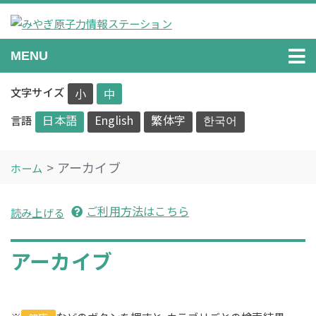
Skip
to
content
みやぎ原子力情報ステーション
原子力に関する情報を正確に分かりやすくお伝えします。
MENU
文字サイズ
小
中
日本語
English
繁体字
한국어
言語
アーカイブ
ホーム
ご利用方法はこちら
読み上げる
アーカイブ