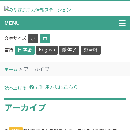
Skip
to
content
みやぎ原子力情報ステーション
原子力に関する情報を正確に分かりやすくお伝えします。
MENU
文字サイズ
小
中
日本語
English
繁体字
한국어
言語
アーカイブ
ホーム
ご利用方法はこちら
読み上げる
アーカイブ